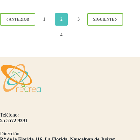
1
2
3
ANTERIOR
SIGUIENTE
4
Teléfono:
55 5572 9391
Dirección
​P.º de la Florida 116, La Florida, Naucalpan de Juárez,