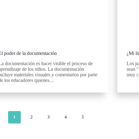
El poder de la documentación
¿Mi hi
La documentación es hacer visible el proceso de
Los pa
aprendizaje de los niños. La documentación
sean “
incluye materiales visuales y comentarios por parte
muy c
de los educadores quienes…
1
2
3
4
5