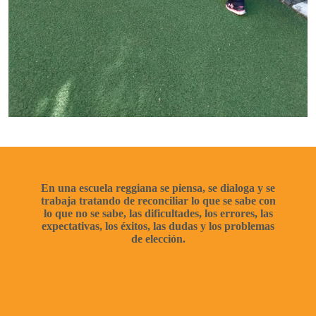
En una escuela reggiana se piensa, se dialoga y se
trabaja tratando de reconciliar lo que se sabe con
lo que no se sabe, las dificultades, los errores, las
expectativas, los éxitos, las dudas y los problemas
de elección.