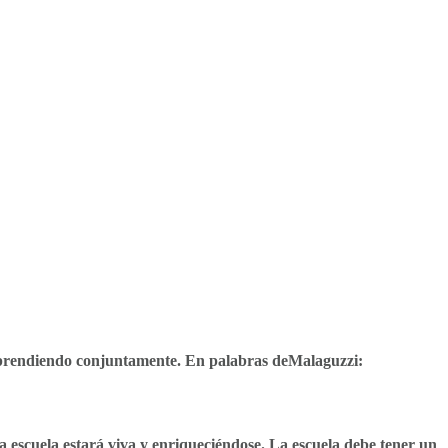
 aprendiendo conjuntamente. En palabras deMalaguzzi:
a escuela estará viva y enriqueciéndose. La escuela debe tener un